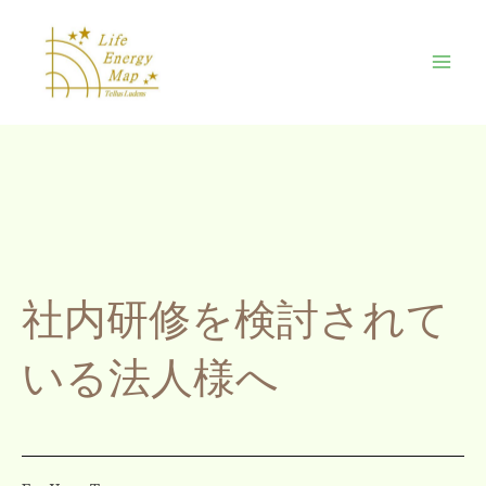
内
Mai
容
Men
を
ス
キ
ッ
プ
社内研修を検討されて
いる法人様へ