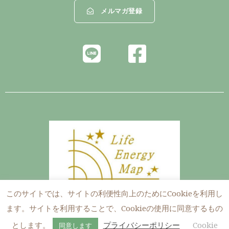
メルマガ登録
L
F
i
a
n
c
e
e
b
o
o
k
このサイトでは、サイトの利便性向上のためにCookieを利用し
-
ます。サイトを利用することで、Cookieの使用に同意するもの
Copyright © 2026 Tellus Ludens
s
とします。
プライバシーポリシー
Cookie
同意します